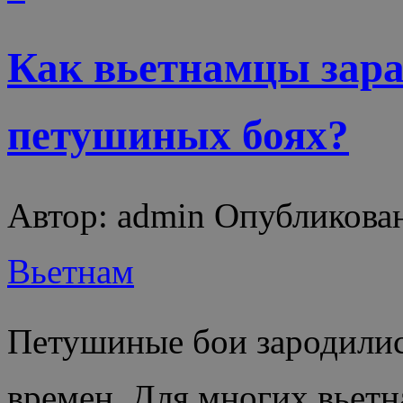
Как вьетнамцы зар
петушиных боях?
Автор: admin Опубликован
Вьетнам
Петушиные бои зародилис
времен. Для многих вьетн