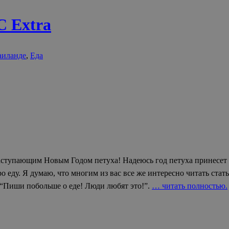
C Extra
аиланде
,
Еда
аступающим Новым Годом петуха! Надеюсь год петуха принесет к
ро еду. Я думаю, что многим из вас все же интересно читать ста
 “Пиши побольше о еде! Люди любят это!”.
… читать полностью.