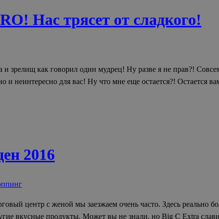
O! Нас трясет от сладкого!
а и зрелищ как говорил один мудрец! Ну разве я не прав?! Совсе
енно и неинтересно для вас! Ну что мне еще остается?! Остается в
цен 2016
ппинг
орговый центр с женой мы заезжаем очень часто. Здесь реально б
угие вкусные продукты. Может вы не знали, но Big C Extra слав