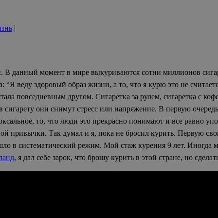
знь
|
 В данный момент в мире выкуриваются сотни миллионов сигаре
а: “Я веду здоровый образ жизни, а то, что я курю это не считае
стала повседневным другом.
Сигаретка за рулем, сигаретка с кофе
 сигарету они снимут стресс или напряжение. В первую очередь 
доксальное, то, что люди это прекрасно понимают и все равно у
й привычки. Так думал и я, пока не бросил курить. Первую свою 
ло в систематический режим. Мой стаж курения 9 лет. Иногда мн
ланд
, я дал себе зарок, что брошу курить в этой стране, но сделат