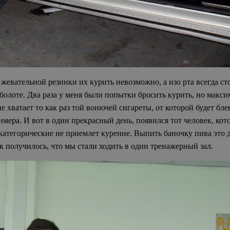
 жевательной резинки их курить невозможно, а изо рта всегда ст
м болоте. Два раза у меня были попытки бросить курить, но макс
 не хватает то как раз той вонючей сигареты, от которой будет 
имера. И вот в один прекрасный день, появился тот человек, кот
атегорические не приемлет курение. Выпить баночку пива это д
к получилось, что мы стали ходить в один тренажерный зал.