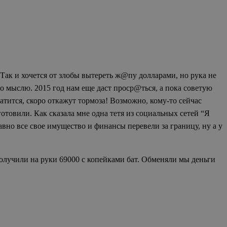
. Так и хочется от злобы вытереть ж@пу долларами, но рука не
но мыслю. 2015 год нам еще даст проср@ться, а пока советую
атится, скоро откажут тормоза! Возможно, кому-то сейчас
готовили. Как сказала мне одна тетя из социальных сетей “Я
давно все свое имущество и финансы перевели за границу, ну а у
получили на руки 69000 с копейками бат. Обменяли мы деньги