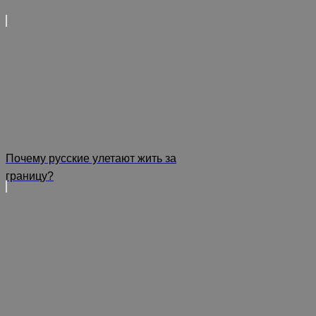
Почему русские улетают жить за
границу?