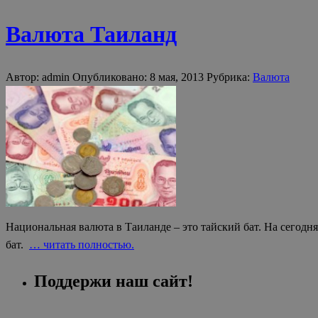
Валюта Таиланд
Автор: admin Опубликовано: 8 мая, 2013 Рубрика:
Валюта
Национальная валюта в Таиланде – это тайский бат. На сегодн
бат.
… читать полностью.
Поддержи наш сайт!