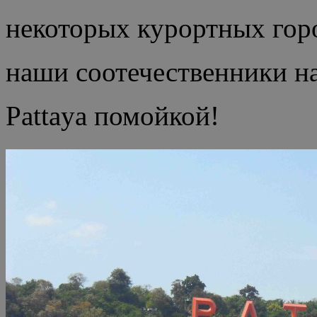
некоторых курортных горо
наши соотечественники н
Pattaya помойкой!