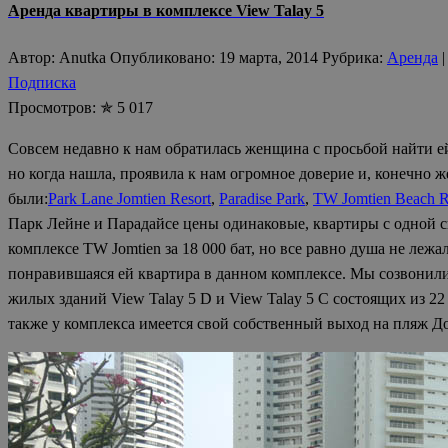
Аренда квартиры в комплексе View Talay 5
Автор: Anutka Опубликовано: 19 марта, 2014 Рубрика:
Аренда
|
Подписка
Просмотров: ✯ 5 017
Совсем недавно к нам обратилась женщина с просьбой найти ей 
но когда нашла, проявила к нам огромное доверие и, конечно 
были:
Park Lane Jomtien Resort
,
Paradise Park
,
TW Jomtien Beach R
Парк Лейне и Парадайсе цены одинаковые, квартиры с одной сп
комплексе TW Jomtien за 18 000 бат, но все равно душа не лежа
понравившаяся ей квартира в данном комплексе. Мы созвонилис
жилых зданий View Talay 5 D и View Talay 5 C состоящих из 2
также у комплекса имеется свой собственный выход на пляж Д