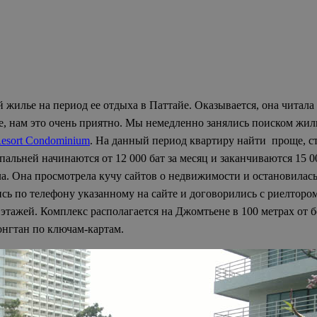
жилье на период ее отдыха в Паттайе. Оказывается, она читала о
же, нам это очень приятно. Мы немедленно занялись поиском жил
esort Condominium
. На данный период квартиру найти проще, ст
альней начинаются от 12 000 бат за месяц и заканчиваются 15 
ла. Она просмотрела кучу сайтов о недвижимости и остановилась 
ь по телефону указанному на сайте и договорились с риелтором 
2 этажей. Комплекс располагается на Джомтьене в 100 метрах от
онгтан по ключам-картам.