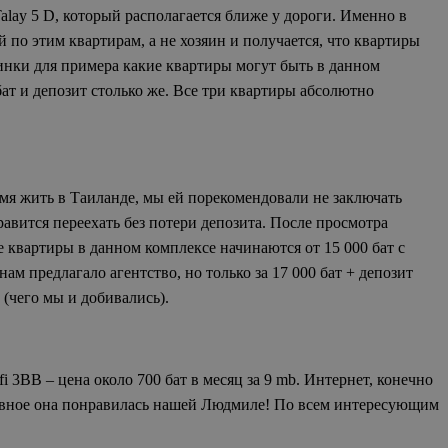
alay 5 D, который располагается ближе у дороги. Именно в
й по этим квартирам, а не хозяин и получается, что квартиры
ртинки для примера какие квартиры могут быть в данном
 бат и депозит столько же. Все три квартиры абсолютно
емя жить в Таиланде, мы ей порекомендовали не заключать
равится переехать без потери депозита. После просмотра
 квартиры в данном комплексе начинаются от 15 000 бат с
ам предлагало агентство, но только за 17 000 бат + депозит
а (чего мы и добивались).
fi 3BB – цена около 700 бат в месяц за 9 mb. Интернет, конечно
главное она понравилась нашей Людмиле! По всем интересующим