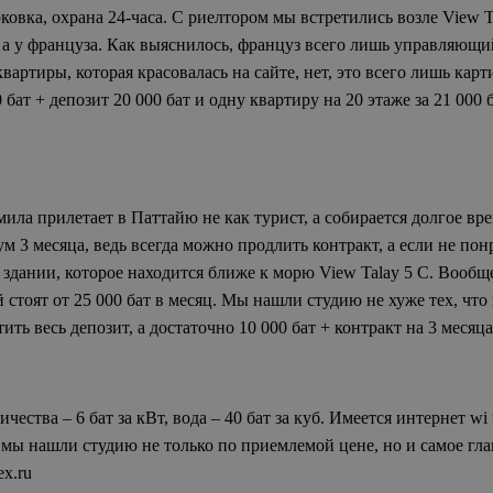
овка, охрана 24-часа. С риелтором мы встретились возле View T
е, а у француза. Как выяснилось, француз всего лишь управляющи
вартиры, которая красовалась на сайте, нет, это всего лишь ка
бат + депозит 20 000 бат и одну квартиру на 20 этаже за 21 000
ила прилетает в Паттайю не как турист, а собирается долгое вр
м 3 месяца, ведь всегда можно продлить контракт, а если не пон
здании, которое находится ближе к морю View Talay 5 C. Вообще
тоят от 25 000 бат в месяц. Мы нашли студию не хуже тех, что н
тить весь депозит, а достаточно 10 000 бат + контракт на 3 месяц
ства – 6 бат за кВт, вода – 40 бат за куб. Имеется интернет wi 
, мы нашли студию не только по приемлемой цене, но и самое 
ex.ru