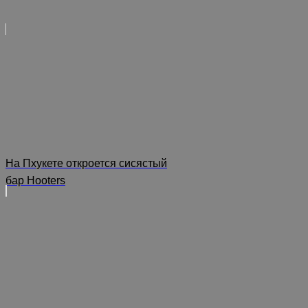
На Пхукете откроется сисястый
бар Hooters