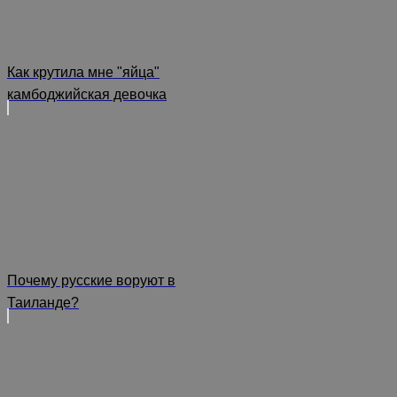
Как крутила мне "яйца"
камбоджийская девочка
Почему русские воруют в
Таиланде?