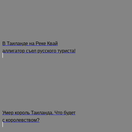
В Таиланде на Реке Квай
аллигатор съел русского туриста!
Умер король Таиланда. Что будет
с королевством?