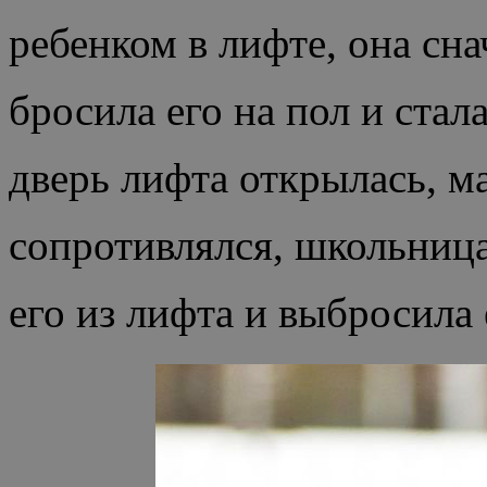
ребенком в лифте, она сна
бросила его на пол и стал
дверь лифта открылась, м
сопротивлялся, школьница
его из лифта и выбросила 