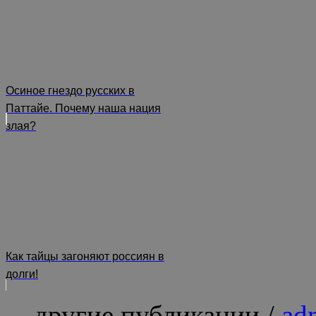
Осиное гнездо русских в
Паттайе. Почему наша нация
злая?
Как тайцы загоняют россиян в
долги!
... другие публикации /
ad