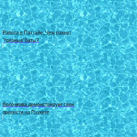
Работа в Паттайе. Чем пахнут
"грязные"баты?
Волочкова демонстрирует свои
прелести на Пхукете