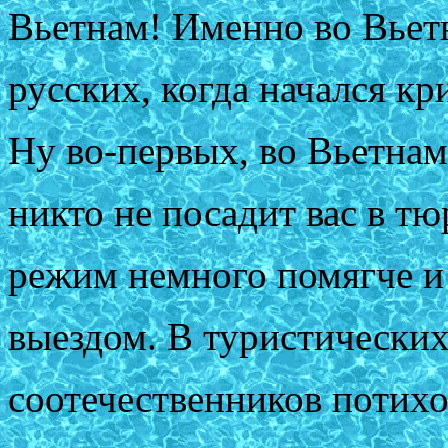
Вьетнам! Именно во Вьет
русских, когда начался кр
Ну во-первых, во Вьетнам
никто не посадит вас в т
режим немного помягче и 
выездом. В туристически
соотечественников потих