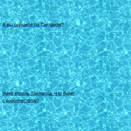
А вы скучаете по Таиланду?
Умер король Таиланда. Что будет
с королевством?