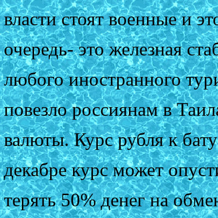
власти стоят военные и э
очередь- это железная ста
любого иностранного тури
повезло россиянам в Таил
валюты. Курс рубля к бату 
декабре курс может опуст
терять 50% денег на обмен