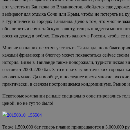
вот улететь из Бангкока во Владивосток, обойдется еще дорож
выбирают для отдыха Сочи или Крым, чтобы не потерять на ку
в туристических городах Таиланда. Дело в том, что многие за
обналичить и снять тайскую валюту, теперь придется много пот
россиян доход в рублях. Покупать валюту в России, чтобы ее п
Многие из наших не хотят улетать из Таиланда, но неблагопри
каждый фрилансер и блоггер может похвастаться сейчас своим з
история. Визы в Таиланде также подорожали, туристическая виз
состовяет 2000-2200 бат. Зато в таких туристических городах 
их очень мало. Да и вообще, в последнее время многие русские
практически, в свежем построившемся кондоминиуме. Рынок не
Некоторые компании раньше специально ориентировались толь
ценой, но не тут то было!
Те же 1.500.000 бат теперь плавно привращаются в 3.000.000 р