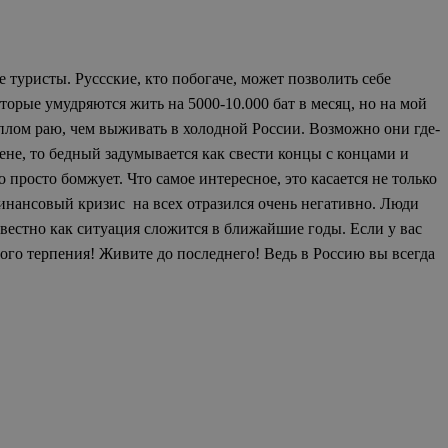
 туристы. Руссские, кто побогаче, может позволить себе
оторые умудряются жить на 5000-10.000 бат в месяц, но на мой
еплом раю, чем выживать в холодной России. Возможно они где-
мене, то бедный задумывается как свести концы с концами и
о просто бомжует. Что самое интересное, это касается не только
финансовый кризис на всех отразился очень негативно. Люди
звестно как ситуация сложится в ближайшие годы. Если у вас
го терпения! Живите до последнего! Ведь в Россию вы всегда