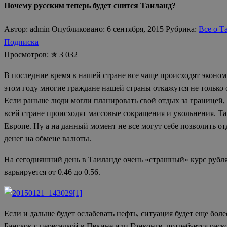
Почему русским теперь будет снится Таиланд?
Автор: admin Опубликовано: 6 сентября, 2015 Рубрика:
Все о Т
Подписка
Просмотров: ✯ 3 032
В последние время в нашей стране все чаще происходят эконом
этом году многие граждане нашей страны откажутся не только 
Если раньше люди могли планировать свой отдых за границей, 
всей стране происходят массовые сокращения и увольнения. Та
Европе. Ну а на данный момент не все могут себе позволить о
денег на обмене валюты.
На сегодняшний день в Таиланде очень «страшный» курс рубля
варьируется от 0.46 до 0.56.
Если и дальше будет ослабевать нефть, ситуация будет еще бо
Бангкок с пересадкой в Пекине или Гонконге, потребуется раск