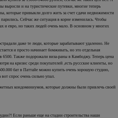
ены выросли и на туристические путевки, многие теперь
вы, которые привыкли долго жить за счет сдачи недвижимости
 парились. Сейчас же ситуация в корне изменилась. Чтобы
ах и евро, но таких людей очень мало. В основном у многих
острадали даже те люди, которые зарабатывают удаленно. Не
стается и просто начинает бомживать, но это отдельная
цев 6500. Также подорожали виза-раны в Камбоджу. Теперь цена
отря на кризис среди покупателей ,есть руссские клиенты, но
1500.000 бат в Паттайе можно купить очень хорошую студию,
вот спрос очень сильно упал.
джетных кондоминиумов, которые должны были привлечь своей
студии?! Если раньше еще на стадии строительства наши