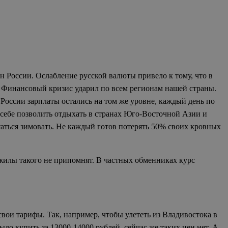
н России. Ослабление русской валюты привело к тому, что в
е! Финансовый кризис ударил по всем регионам нашей страны.
России зарплаты остались на том же уровне, каждый день по
 себе позволить отдыхать в странах Юго-Восточной Азии и
статься зимовать. Не каждый готов потерять 50% своих кровных
жилы такого не припомнят. В частных обменниках курс
свои тарифы. Так, например, чтобы улететь из Владивостока в
ло купить за 13000-14000 рублей, сейчас же таких цен нет. А