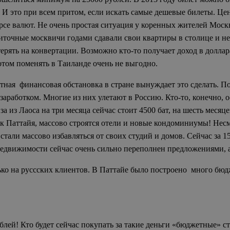
е. И это при всем притом, если искать самые дешевые билеты. Ц
рсе валют. Не очень простая ситуация у коренных жителей Моск
житочные москвичи годами сдавали свои квартиры в столице и не
ерять на конвертации. Возможно кто-то получает доход в доллар
отом поменять в Таиланде очень не выгодно.
ятная финансовая обстановка в стране вынуждает это сделать. П
аработком. Многие из них улетают в Россию. Кто-то, конечно, о
а из Лаоса на три месяца сейчас стоит 4500 бат, на шесть меся
как Паттайя, массово строятся отели и новые кондоминиумы! Несм
 стали массово избавляться от своих студий и домов. Сейчас за 
движимости сейчас очень сильно переполнен предложениями, а 
ко на руссских клиентов. В Паттайе было построено много бю
ублей! Кто будет сейчас покупать за такие деньги «бюджетные» 