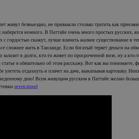
ет живут безвыездно, не привыкли столько тратить как приезжие
их наберется немного. В Паттайе очень много простых русских, к
х с гордостью скажут, лучше влачить жалкое существование в т
все сложнее жить в Таиланде. Если богатый теряет деньги на об
залазит в долги, кто-то живет по просроченной визе, ну а кто-т
татье я обязательно об этом расскажу. Вот как вы понимаете, 
бе улететь отдахнуть и плачет на даче, выкапывая картошку. Неи
оведенному дню! Всем живущим русским в Паттайе желаю большо
путевки
seven.travel