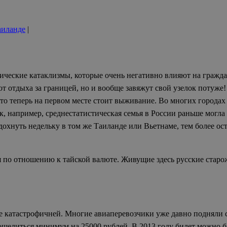
аиланде
|
ические катаклизмы, которые очень негативно влияют на гражда
от отдыха за границей, но и вообще завяжут свой узелок потуж
то теперь на
первом месте стоит выживание. Во многих городах 
к, например, среднестатистическая семья в России раньше могла
тдохнуть недельку в том же Таиланде или Вьетнаме, тем более о
 по отношению к тайской валюте. Живущие здесь русские старо
лее катастрофичней. Многие авиаперевозчики уже давно подняли 
ошелиться минимум на 25000 рублей. В 2013 году билет можно бы