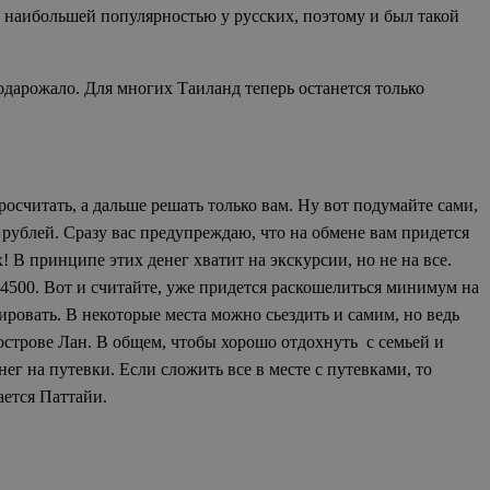
ь наибольшей популярностью у русских, поэтому и был такой
подарожало. Для многих Таиланд теперь останется только
просчитать, а дальше решать только вам. Ну вот подумайте сами,
 рублей. Сразу вас предупреждаю, что на обмене вам придется
х! В принципе этих денег хватит на экскурсии, но не на все.
0-4500. Вот и считайте, уже придется раскошелиться минимум на
нировать. В некоторые места можно сьездить и самим, но ведь
м острове Лан. В общем, чтобы хорошо отдохнуть с семьей и
енег на путевки. Если сложить все в месте с путевками, то
ается Паттайи.