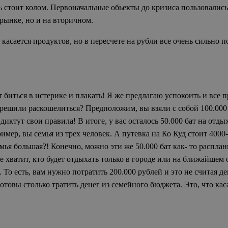
ь стоит колом. Первоначальные обьекты до кризиса пользовалис
рынке, но и на вторичном.
 касается продуктов, но в пересчете на рубли все очень сильно 
ет биться в истерике и плакать! Я же предлагаю успокоить и все 
ы решили раскошелиться? Предположим, вы взяли с собой 100.000
диктут свои правила! В итоге, у вас осталось 50.000 бат на отды
имер, вы семья из трех человек. А путевка на Ко Куд стоит 400
емья большая?! Конечно, можно эти же 50.000 бат как- то распла
лне хватит, кто будет отдыхать только в городе или на ближайше
. То есть, вам нужно потратить 200.000 рублей и это не считая д
товы столько тратить денег из семейного бюджета. Это, что кас